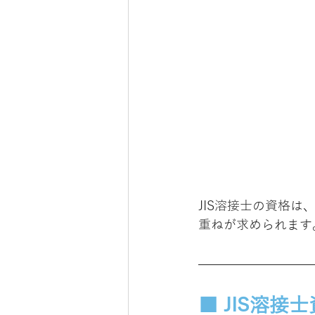
JIS溶接士の資格
重ねが求められます
■ JIS溶接