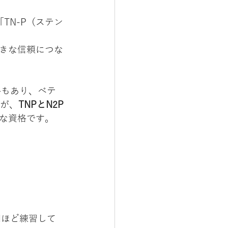
TN-P（ステン
きな信頼につな
格もあり、ベテ
すが、
TNPとN2P
な資格です。
間ほど練習して